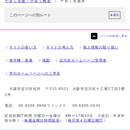
子育て支援・子育て教室
子育て支援室
このページへの別ルート
表示
ページの先頭へ戻る
サイトの使い方
サイトの考え方
個人情報の取り扱い
著作権・免責
地図
淀川区ホームページ管理者
市やホームページへのご意見
大阪市淀川区役所
〒532-8501 大阪市淀川区十三東2丁目3番
3号
電話:
06-6308-9986
ファックス:
06-6885-0534
区役所開庁時間:月曜日〜金曜日 9時〜17時30分 ※祝日・年末年
始を除く（
毎週金曜日時間延長
）（
毎月第４日曜日開庁
）