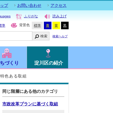
ップ
お問い合わせ
アクセス
guages
ふりがな
読み上げ
背景色
標準
標準
青
黄
黒
検索
検索ヘルプ
ちづくり
淀川区の紹介
の特色ある取組
同じ階層にある他のカテゴリ
市政改革プランに基づく取組