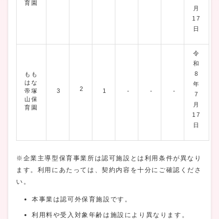
育園
月
17
日
令
和
8
もも
はな
年
2
帝塚
3
1
-
-
-
7
山保
月
育園
17
日
※企業主導型保育事業所は認可施設とは利用条件が異なり
ます。利用にあたっては、契約内容を十分にご確認くださ
い。
本事業は認可外保育施設です。
利用料や受入対象年齢は施設により異なります。