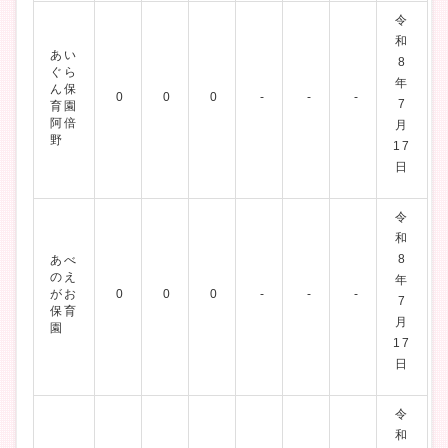
令
和
あい
8
ぐら
年
ん保
0
0
0
-
-
-
7
育園
阿倍
月
野
17
日
令
和
8
あべ
のえ
年
がお
0
0
0
-
-
-
7
保育
月
園
17
日
令
和