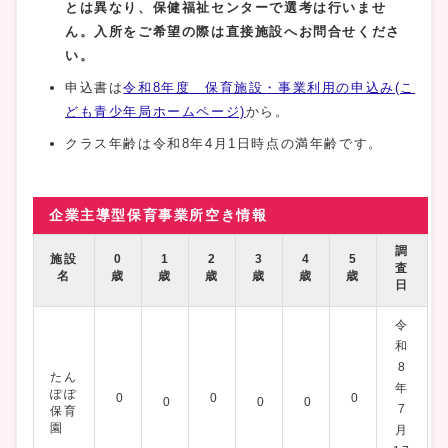
とは異なり、保健福祉センターで選考は行いませ
ん。入所をご希望の際は直接施設へお問合せくださ
い。
申込書は
令和8年度 保育施設・事業利用の申込み(こ
ども青少年局ホームページ)
から。
クラス年齢は令和8年4月1日時点の満年齢です。
企業主導型保育事業所空き情報
調
施設
0
1
2
3
4
5
査
名
歳
歳
歳
歳
歳
歳
日
令
和
8
たん
年
ぽぽ
0
0
0
0
0
0
7
保育
園
月