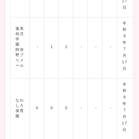
17
日
令
蓮美
和
幼児
8
学
年
園
-
1
2
-
-
-
7
阿倍
野プ
月
リメ
17
ール
日
令
和
8
なわ
年
しろ
0
0
0
-
-
-
7
保育
園
月
17
日