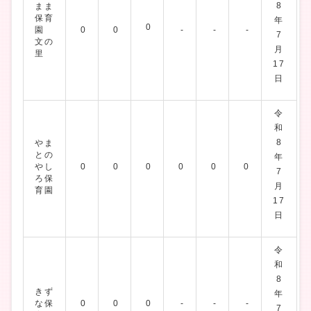
8
まま
保育
年
0
園
0
0
-
-
-
7
文の
月
里
17
日
令
和
8
やま
との
年
やし
0
0
0
0
0
0
7
ろ保
月
育園
17
日
令
和
8
きず
年
な保
0
0
0
-
-
-
7