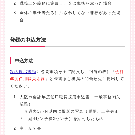
職務上の義務に違反し、又は職務を怠った場合
全体の奉仕者たるにふさわしくない非行があった場
合
登録の申込方法
申込方法
次の提出書類
に必要事項を全て記入し、封筒の表に「
会計
年度任用職員応募
」と朱書きし後掲の問合せ先に提出して
ください。
大阪市会計年度任用職員採用申込書（一般事務補助
業務）
※過去3か月以内に撮影の写真（脱帽、上半身正
面、縦4センチ横3センチ）を貼付したもの
申し立て書