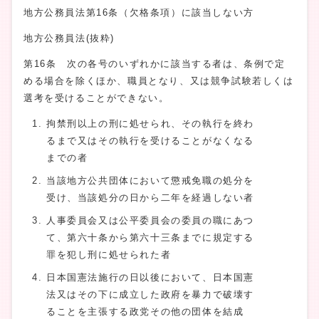
地方公務員法第16条（欠格条項）に該当しない方
地方公務員法(抜粋)
第16条 次の各号のいずれかに該当する者は、条例で定
める場合を除くほか、職員となり、又は競争試験若しくは
選考を受けることができない。
拘禁刑以上の刑に処せられ、その執行を終わ
るまで又はその執行を受けることがなくなる
までの者
当該地方公共団体において懲戒免職の処分を
受け、当該処分の日から二年を経過しない者
人事委員会又は公平委員会の委員の職にあつ
て、第六十条から第六十三条までに規定する
罪を犯し刑に処せられた者
日本国憲法施行の日以後において、日本国憲
法又はその下に成立した政府を暴力で破壊す
ることを主張する政党その他の団体を結成