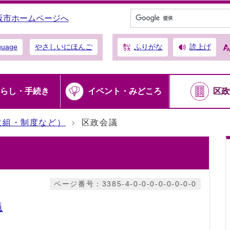
阪市ホームページへ
ふりがな
読上げ
guage
やさしいにほんご
らし・手続き
イベント・みどころ
区政
取組・制度など）
区政会議
ページ番号：3385-4-0-0-0-0-0-0-0-0
議