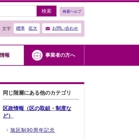
検索
検索ヘルプ
標準
拡大
お問い合わせ
文字
情報
事業者の方へ
同じ階層にある他のカテゴリ
区政情報（区の取組・制度な
ど）
旭区制90周年記念