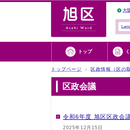
大
Lan
トップ
く
トップページ
区政情報（区の
区政会議
令和6年度 旭区区政会
2025年12月15日