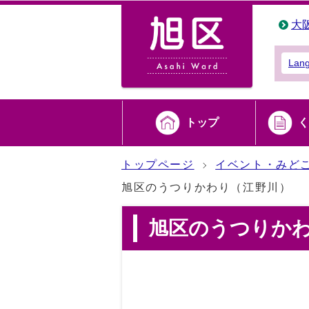
大
Lan
トップ
く
トップページ
イベント・みど
旭区のうつりかわり（江野川）
旭区のうつりか