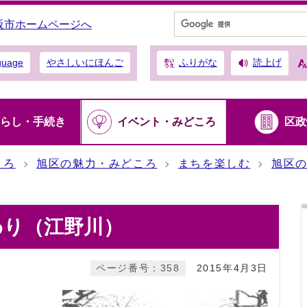
阪市ホームページへ
ふりがな
読上げ
guage
やさしいにほんご
らし・手続き
イベント・みどころ
区政
ころ
旭区の魅力・みどころ
まちを楽しむ
旭区
わり（江野川）
ページ番号：358
2015年4月3日