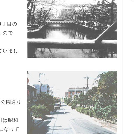
4丁目の
もので
ていまし
公園通り
川は昭和
になって