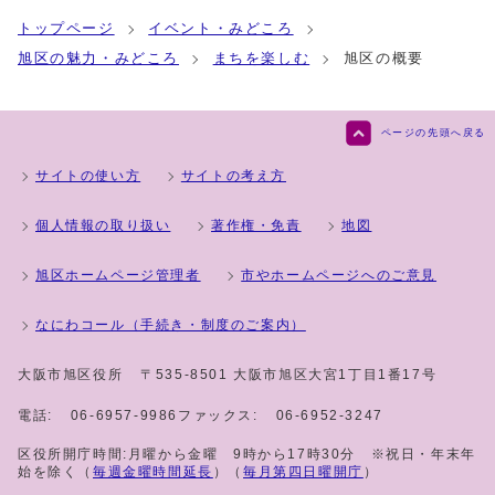
トップページ
イベント・みどころ
旭区の魅力・みどころ
まちを楽しむ
旭区の概要
ページの先頭へ戻る
サイトの使い方
サイトの考え方
個人情報の取り扱い
著作権・免責
地図
旭区ホームページ管理者
市やホームページへのご意見
なにわコール（手続き・制度のご案内）
大阪市旭区役所
〒535-8501 大阪市旭区大宮1丁目1番17号
電話:
06-6957-9986
ファックス:
06-6952-3247
区役所開庁時間:月曜から金曜 9時から17時30分 ※祝日・年末年
始を除く（
毎週金曜時間延長
）（
毎月第四日曜開庁
）