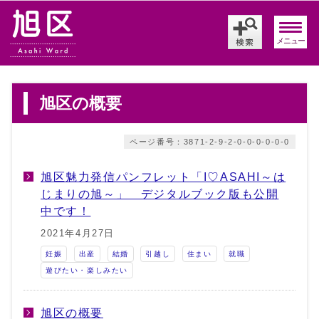
メニュー
旭区の概要
ページ番号：3871-2-9-2-0-0-0-0-0-0
旭区魅力発信パンフレット「I♡ASAHI～は
じまりの旭～」 デジタルブック版も公開
中です！
2021年4月27日
妊娠
出産
結婚
引越し
住まい
就職
遊びたい・楽しみたい
旭区の概要