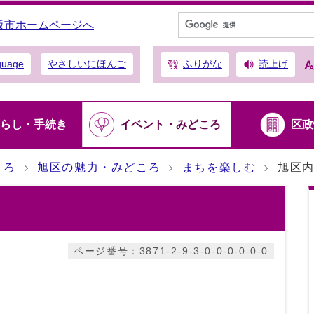
阪市ホームページへ
ふりがな
読上げ
guage
やさしいにほんご
らし・手続き
イベント・みどころ
区政
ころ
旭区の魅力・みどころ
まちを楽しむ
旭区
ト
ページ番号：3871-2-9-3-0-0-0-0-0-0