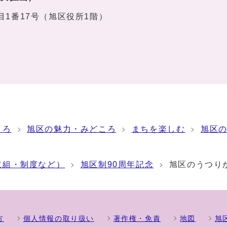
丁目1番17号（旭区役所1階）
ころ
旭区の魅力・みどころ
まちを楽しむ
旭区
）
取組・制度など）
旭区制90周年記念
旭区のうつり
方
個人情報の取り扱い
著作権・免責
地図
旭