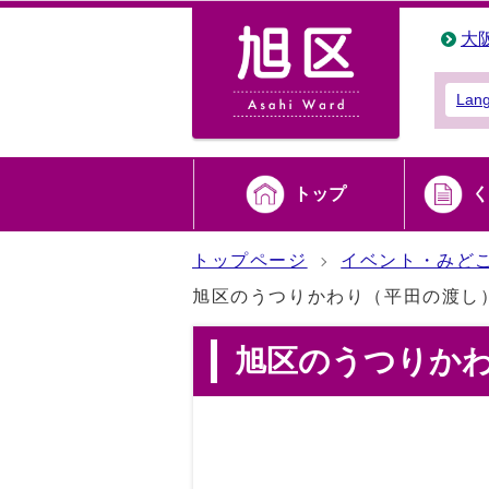
大
Lan
トップ
く
トップページ
イベント・みど
旭区のうつりかわり（平田の渡し
旭区のうつりか