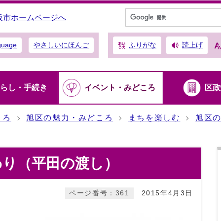
阪市ホームページへ
ふりがな
読上げ
guage
やさしいにほんご
らし・手続き
イベント・みどころ
区政
ころ
旭区の魅力・みどころ
まちを楽しむ
旭区
）
わり（平田の渡し）
ページ番号：361
2015年4月3日