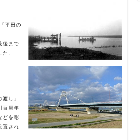
日「平田の
最後まで
した。
の渡し」
川百周年
などを彫
設置され