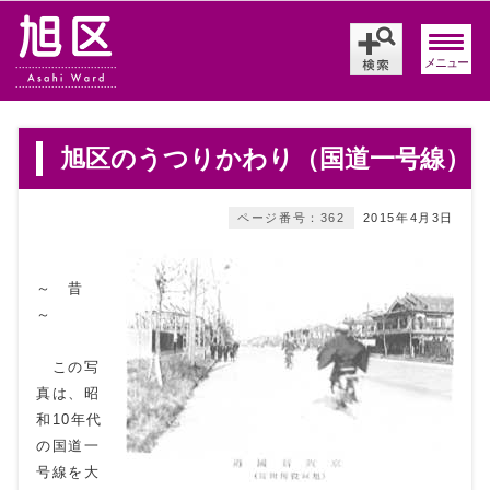
メニュー
旭区のうつりかわり（国道一号線）
ページ番号：362
2015年4月3日
～ 昔
～
この写
真は、昭
和10年代
の国道一
号線を大