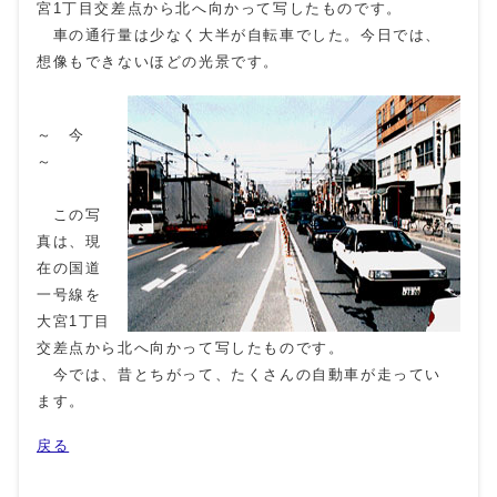
宮1丁目交差点から北へ向かって写したものです。
車の通行量は少なく大半が自転車でした。今日では、
想像もできないほどの光景です。
～ 今
～
この写
真は、現
在の国道
一号線を
大宮1丁目
交差点から北へ向かって写したものです。
今では、昔とちがって、たくさんの自動車が走ってい
ます。
戻る