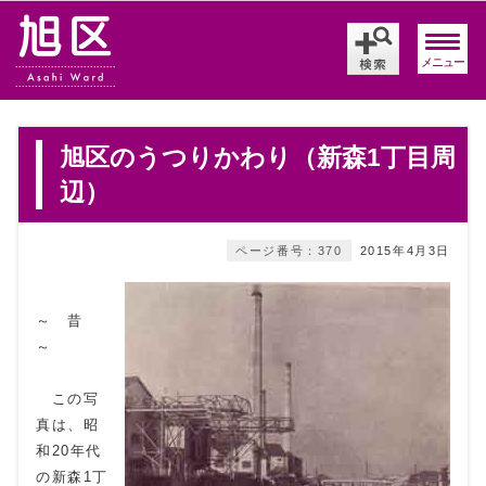
メニュー
旭区のうつりかわり（新森1丁目周
辺）
ページ番号：370
2015年4月3日
～ 昔
～
この写
真は、昭
和20年代
の新森1丁