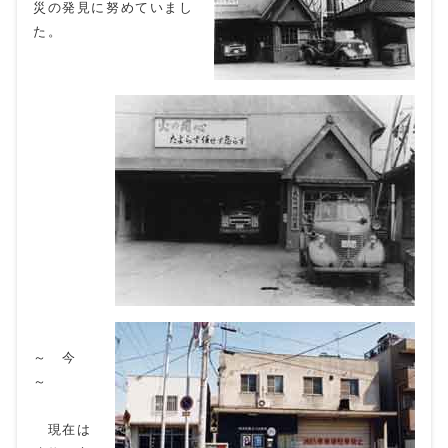
災の発見に努めていまし
た。
～ 今
～
現在は