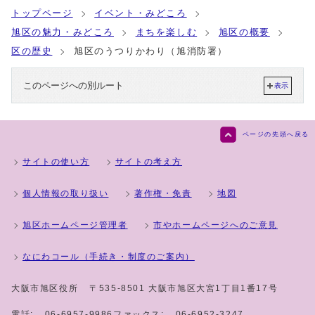
トップページ
イベント・みどころ
旭区の魅力・みどころ
まちを楽しむ
旭区の概要
区の歴史
旭区のうつりかわり（旭消防署）
このページへの別ルート
表示
ページの先頭へ戻る
サイトの使い方
サイトの考え方
個人情報の取り扱い
著作権・免責
地図
旭区ホームページ管理者
市やホームページへのご意見
なにわコール（手続き・制度のご案内）
大阪市旭区役所
〒535-8501 大阪市旭区大宮1丁目1番17号
電話:
06-6957-9986
ファックス:
06-6952-3247