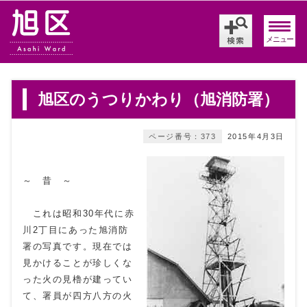
メニュー
旭区のうつりかわり（旭消防署）
ページ番号：373
2015年4月3日
～ 昔 ～
これは昭和30年代に赤
川2丁目にあった旭消防
署の写真です。現在では
見かけることが珍しくな
った火の見櫓が建ってい
て、署員が四方八方の火