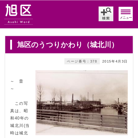
メニュー
旭区のうつりかわり（城北川）
ページ番号：378
2015年4月3日
～ 昔
～
この写
真は、昭
和40年の
城北川(当
時は城北