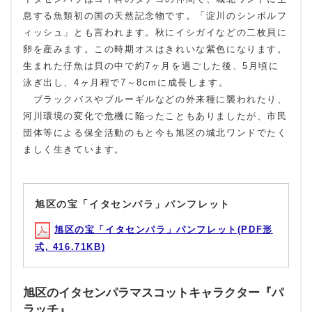
息する魚類初の国の天然記念物です。「淀川のシンボルフ
ィッシュ」とも言われます。秋にイシガイなどの二枚貝に
卵を産みます。この時期オスはきれいな紫色になります。
生まれた仔魚は貝の中で約7ヶ月を過ごした後、5月頃に
泳ぎ出し、4ヶ月程で7～8cmに成長します。
ブラックバスやブルーギルなどの外来種に襲われたり、
河川環境の変化で危機に陥ったこともありましたが、市民
団体等による保全活動のもと今も旭区の城北ワンドでたく
ましく生きています。
旭区の宝「イタセンパラ」パンフレット
旭区の宝「イタセンパラ」パンフレット(PDF形
式, 416.71KB)
旭区のイタセンパラマスコットキャラクター『パ
ラッチ』