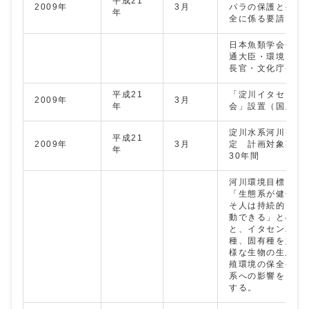
平成21
2009年
3月
パラの保護と生息
年
全に係る要請
日本魚類学会会長
通大臣・環境大臣
長官・文化庁長官
平成21
「淀川イタセンパ
2009年
3月
年
会」設置（国土交
淀川水系河川整備
平成21
2009年
3月
定 計画対象期間
年
30年間
河川環境目標
「生態系が健全で
そ人は持続的に生
動できる」との考
と、イタセンパラ
種、固有種を始め
様な生物の生息・
殖環境の保全や再
系への影響を見な
する。