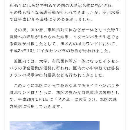
和49年には魚類で初めての国の天然記念物に指定され、
その後も様々な保護活動が行われてきましたが、淀川水系
では平成17年を最後にその姿を消しました。
その後、国や府、市民活動団体などが一体となった野生
復帰への取組が進められた結果、イタセンパラの生息でき
る環境が回復したとして、旭区内の城北ワンドにおいて、
平成25年10月にイタセンパラの放流が行われました。
旭区内では、大学、市民団体等が一体となったイタセン
パラの保全活動が活発に行われ、区内の小中学校では啓発
チラシの掲示や出前授業なども行われてきました。
このように旭区にとって身近な魚であるイタセンパラを
城北ワンド群とともに、旭区の豊かな自然環境の象徴とし
て、平成29年1月1日に「区の魚」に位置づけ、旭区の魅
力発信に活用していきます。