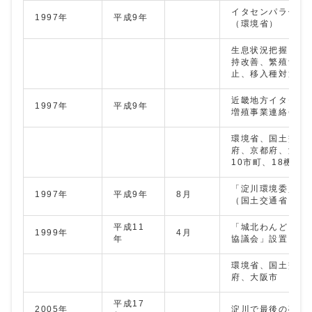
イタセンパラ保護
1997年
平成9年
（環境省）
生息状況把握、生
持改善、繁殖飼育
止、移入種対策、
近畿地方イタセン
1997年
平成9年
増殖事業連絡会議
環境省、国土交通
府、京都府、淀川
10市町、18機関
「淀川環境委員会
1997年
平成9年
8月
（国土交通省）
平成11
「城北わんどイタ
1999年
4月
年
協議会」設置
環境省、国土交通
府、大阪市
平成17
2005年
淀川で最後の確認