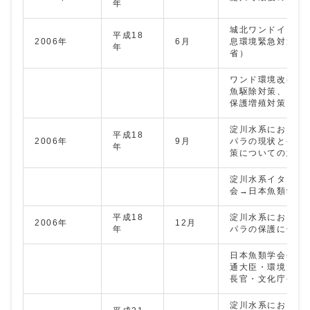
年
城北ワンドイタセ
平成18
2006年
6月
息環境緊急対策（
年
省）
ワンド環境改善対
魚駆除対策、イタ
保護増殖対策
淀川水系における
平成18
2006年
9月
パラの現状と今後
年
策についての意見
淀川水系イタセン
会→日本魚類学会
平成18
淀川水系における
2006年
12月
年
パラの保護に係る
日本魚類学会会長
通大臣・環境大臣
長官・文化庁長官
淀川水系における