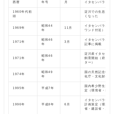
西暦
年号
月
イタセンパラに関
1960年代初
淀川での生息が確
頭
くなった
昭和44
イタセンパラ再発
1969年
11月
年
ワンド付近）
昭和46
イタセンパラ再発
1971年
3月
年
記事に掲載
淀川産イタセンパ
昭和46
1971年
飼育開始（府水生
年
ター）
昭和49
国の天然記念物に
1974年
年
化庁・文化財保護
国内希少野生動植
1995年
平成7年
定（環境省・種の
イタセンパラ保護
1996年
平成8年
6月
計画策定（環境省
省・建設省・農林