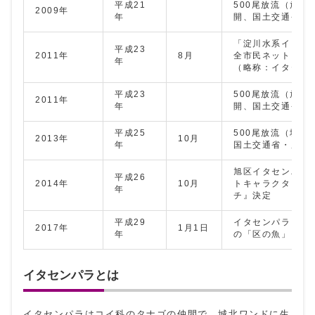
平成21
500尾放流（放流
2009年
年
開、国土交通省・
「淀川水系イタセ
平成23
2011年
8月
全市民ネットワー
年
（略称：イタセン
平成23
500尾放流（放流
2011年
年
開、国土交通省・
平成25
500尾放流（城北
2013年
10月
年
国土交通省・府）
旭区イタセンパラ
平成26
2014年
10月
トキャラクター『
年
チ』決定
平成29
イタセンパラを大
2017年
1月1日
年
の「区の魚」に制
イタセンパラとは
イタセンパラはコイ科のタナゴの仲間で、城北ワンドに生