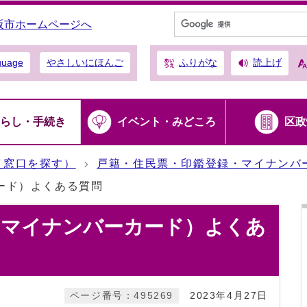
阪市ホームページへ
ふりがな
読上げ
guage
やさしいにほんご
らし・手続き
イベント・みどころ
区政
（窓口を探す）
戸籍・住民票・印鑑登録・マイナンバ
ード）よくある質問
（マイナンバーカード）よくあ
ページ番号：495269
2023年4月27日