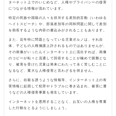
ターネット上でのいじめなど、人権やプライバシーの侵害
につながる情報が流れています。
特定の民族や国籍の人々を排斥する差別的言動（いわゆる
ヘイトスピーチ）や、部落差別等の同和問題に関して差別
を助長するような内容の書込みがされることもあります。
また、近年特に問題となっている児童ポルノは、それ自
体、子どもの人権擁護上許されるものではありませんが、
その画像がいったんインターネット上に流出すれば、画像
のコピーが転々と流通して回収することが極めて困難とな
り、被害を受けた児童は将来にわたって永く苦しむことに
なるなど、重大な人権侵害と言わざるを得ません。
さらに、自殺を誘うような情報等、インターネット上の有
害情報に起因して犯罪やトラブルに巻き込まれ、被害に遭
うなどの人権侵害事案も発生しています。
インターネットを悪用することなく、お互いの人権を尊重
した行動をとるようにしましょう。