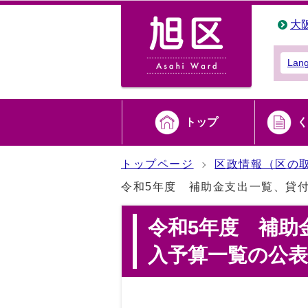
大
Lan
トップ
く
トップページ
区政情報（区の
令和5年度 補助金支出一覧、貸
令和5年度 補助
入予算一覧の公