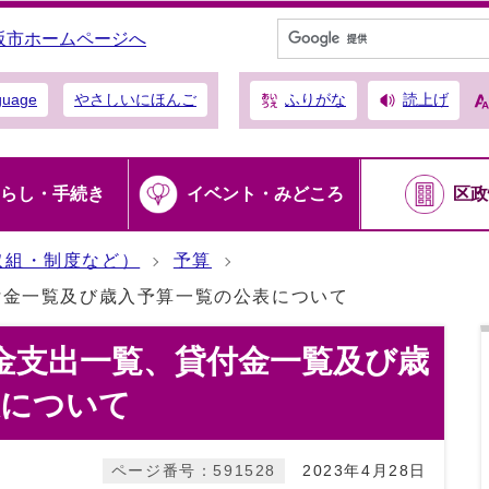
阪市ホームページへ
ふりがな
読上げ
guage
やさしいにほんご
らし・手続き
イベント・みどころ
区政
取組・制度など）
予算
付金一覧及び歳入予算一覧の公表について
金支出一覧、貸付金一覧及び歳
表について
ページ番号：591528
2023年4月28日