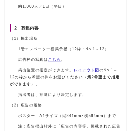
約1,000人／1日（平日）
2 募集内容
（1）掲出場所
1階エレベーター横掲示板（12枠：No.1～12）
広告枠の写真は
こちら
。
掲出位置の指定ができます。
レイアウト図
のNo.1～
12の枠から希望の枠をお選びください（
第2希望まで
指定
ができます
）。
掲出者は、抽選により決定します。
（2）広告の規格
ポスター A1サイズ（縦841mm×横594mm）まで
注：広告掲出枠外に「広告の内容等、掲載された広告