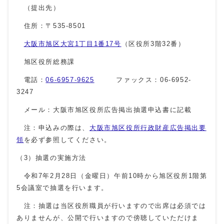
（提出先）
住所：〒535-8501
大阪市旭区大宮1丁目1番17号
（区役所3階32番）
旭区役所総務課
電話：
06-6957-9625
ファックス：06-6952-
3247
メール：大阪市旭区役所広告掲出抽選申込書に記載
注：申込みの際は、
大阪市旭区役所行政財産広告掲出要
領
を必ず参照してください。
（3）抽選の実施方法
令和7年2月28日（金曜日）午前10時から旭区役所1階第
5会議室で抽選を行います。
注：抽選は当区役所職員が行いますので出席は必須では
ありませんが、公開で行いますので傍聴していただけま