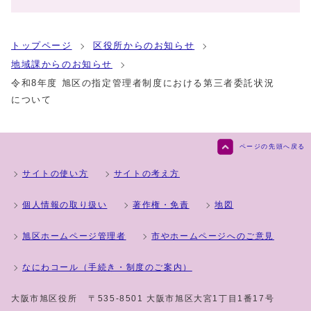
トップページ
区役所からのお知らせ
地域課からのお知らせ
令和8年度 旭区の指定管理者制度における第三者委託状況
について
ページの先頭へ戻る
サイトの使い方
サイトの考え方
個人情報の取り扱い
著作権・免責
地図
旭区ホームページ管理者
市やホームページへのご意見
なにわコール（手続き・制度のご案内）
大阪市旭区役所
〒535-8501 大阪市旭区大宮1丁目1番17号