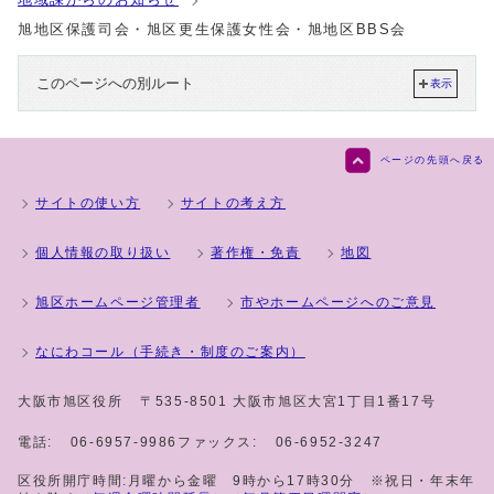
旭地区保護司会・旭区更生保護女性会・旭地区BBS会
このページへの別ルート
表示
ページの先頭へ戻る
サイトの使い方
サイトの考え方
個人情報の取り扱い
著作権・免責
地図
旭区ホームページ管理者
市やホームページへのご意見
なにわコール（手続き・制度のご案内）
大阪市旭区役所
〒535-8501 大阪市旭区大宮1丁目1番17号
電話:
06-6957-9986
ファックス:
06-6952-3247
区役所開庁時間:月曜から金曜 9時から17時30分 ※祝日・年末年