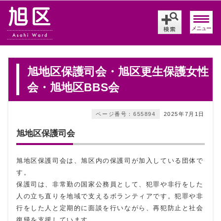
メニュー
旭地区保護司会・旭区更生保護女性
会・旭地区BBS会
ページ番号：655894
2025年7月1日
旭地区保護司会
旭地区保護司会は、旭区内の保護司が加入している団体で
す。
保護司は、非常勤の国家公務員として、犯罪や非行をした
人の立ち直りを地域で支えるボランティアです。犯罪や非
行をした人と定期的に面談を行いながら、再犯防止と社会
復帰を支援しています。