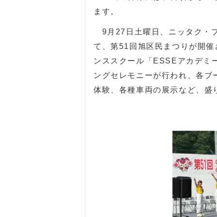
ます。
9
月
27
日土曜日、ニッタク・
て、第
51
回旭区民まつりが開催
ンススクール「
ESSE
アカデミ
ングセレモニーが行われ、各ブ
体験、各種車両の展示など、盛