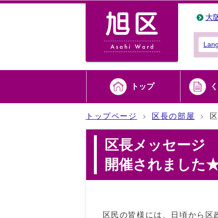
大
Lan
トップ
く
トップページ
区長の部屋
区
区長メッセージ 
開催されました
区民の皆様には、日頃から区政