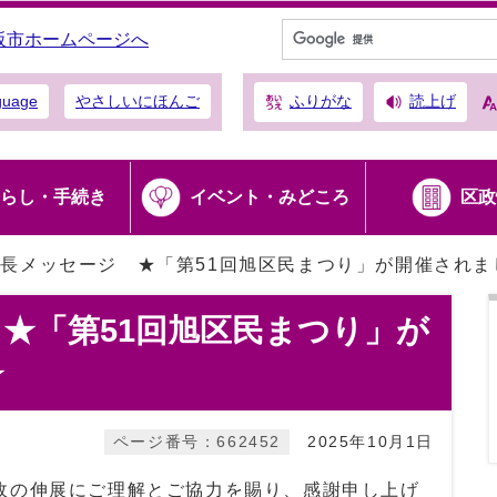
阪市ホームページへ
ふりがな
読上げ
guage
やさしいにほんご
らし・手続き
イベント・みどころ
区政
長メッセージ ★「第51回旭区民まつり」が開催されま
★「第51回旭区民まつり」が
★
ページ番号：662452
2025年10月1日
の伸展にご理解とご協力を賜り、感謝申し上げ