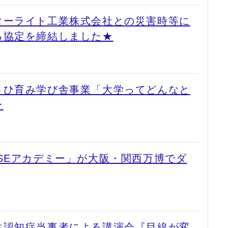
ターライト工業株式会社との災害時等に
る協定を締結しました★
さひ育み学び舎事業「大学ってどんなと
★
SEアカデミー」が大阪・関西万博でダ
性認知症当事者による講演会『目線が変