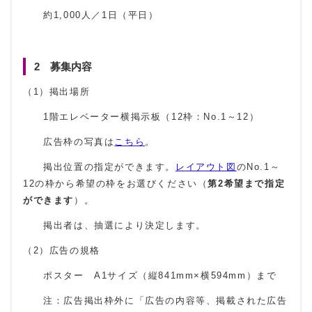
約1,000人／1日（平日）
2 募集内容
（1）掲出場所
1階エレベーター横掲示板（12枠：No.1～12）
広告枠の写真は
こちら
。
掲出位置の指定ができます。
レイアウト図
のNo.1～
12の枠から希望の枠をお選びください（
第2希望まで
指定
ができます
）。
掲出者は、抽選により決定します。
（2）広告の規格
ポスター A1サイズ（縦841mm×横594mm）まで
注：広告掲出枠外に「広告の内容等、掲載された広告