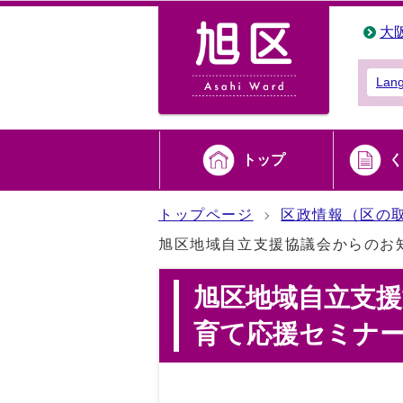
大
Lan
トップ
く
トップページ
区政情報（区の
旭区地域自立支援協議会からのお
旭区地域自立支
育て応援セミナ