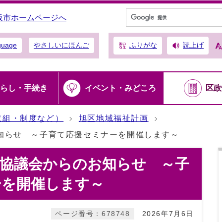
阪市ホームページへ
ふりがな
読上げ
guage
やさしいにほんご
らし・手続き
イベント・みどころ
区政
取組・制度など）
旭区地域福祉計画
知らせ ～子育て応援セミナーを開催します～
援協議会からのお知らせ ～子
ーを開催します～
ページ番号：678748
2026年7月6日