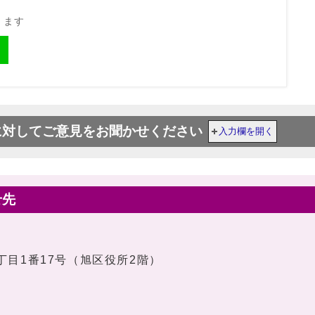
きます
に対してご意見をお聞かせください
入力欄を開く
せ先
1丁目1番17号（旭区役所2階）