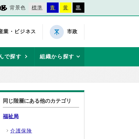
背景色
標準
青
黄
黒
産業・ビジネス
市政
んで探す
組織から探す
同じ階層にある他のカテゴリ
福祉局
介護保険