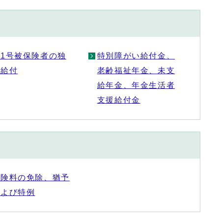
第1号被保険者の独
特別障がい給付金、
自給付
老齢福祉年金、未支
給年金、年金生活者
支援給付金
保険料の免除、猶予
および特例