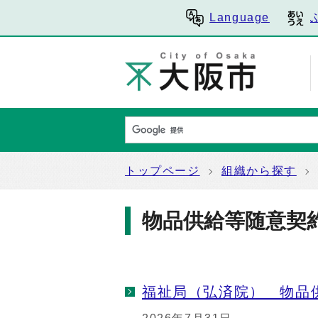
Language
トップページ
組織から探す
物品供給等随意契
福祉局（弘済院） 物品