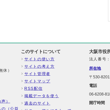
このサイトについて
大阪市役
サイトの使い方
法人番号：6
サイトの考え方
所在地
中無休）
サイト管理者
〒530-82
サイトマップ
電話
RSS配信
06-6208-
掲載データを使う
の声）
開庁時間
過去のサイト
もの（公益