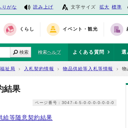
ふりがな
読み上げ
文字サイズ
拡大
標準
くらし
イベント・観光
よくある質問
選
検索
検索ヘルプ
福祉局
入札契約情報
物品供給等入札等情報
物
約結果
ページ番号：3047-4-5-0-0-0-0-0-0-0
供給等随意契約結果