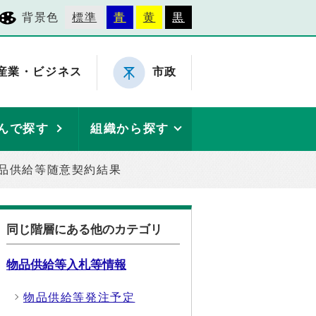
背景色
標準
青
黄
黒
産業・ビジネス
市政
んで探す
組織から探す
品供給等随意契約結果
同じ階層にある他のカテゴリ
物品供給等入札等情報
物品供給等発注予定