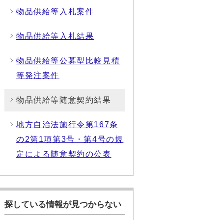
物品供給等入札案件
物品供給等入札結果
物品供給等公募型比較見積
等発注案件
物品供給等随意契約結果
地方自治法施行令第167条
の2第1項第3号・第4号の規
定による随意契約の公表
探している情報が見つからない