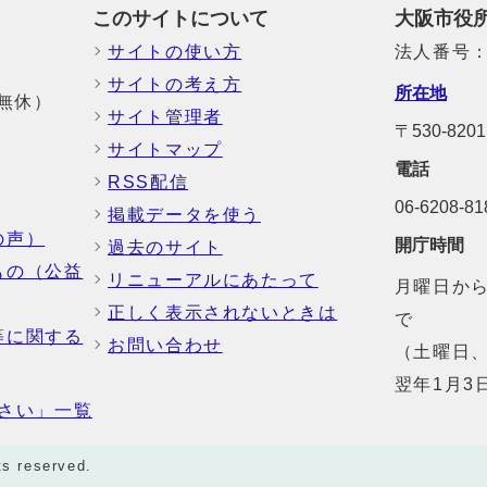
このサイトについて
大阪市役
サイトの使い方
法人番号：6
サイトの考え方
所在地
中無休）
サイト管理者
〒530-8
サイトマップ
電話
RSS配信
06-6208-
掲載データを使う
の声）
開庁時間
過去のサイト
もの（公益
リニューアルにあたって
月曜日から
正しく表示されないときは
で
等に関する
お問い合わせ
（土曜日、
翌年1月3
さい」一覧
ts reserved.