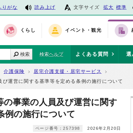
ふりがな
読み上げ
文字サイズ
拡大
標準
くらし
イベント・観光
よくある質問
選
検索
検索ヘルプ
介護保険
居宅介護支援・居宅サービス
及び運営に関する基準等を定める条例の施行について
等の事業の人員及び運営に関す
条例の施行について
ページ番号：257398
2026年2月20日