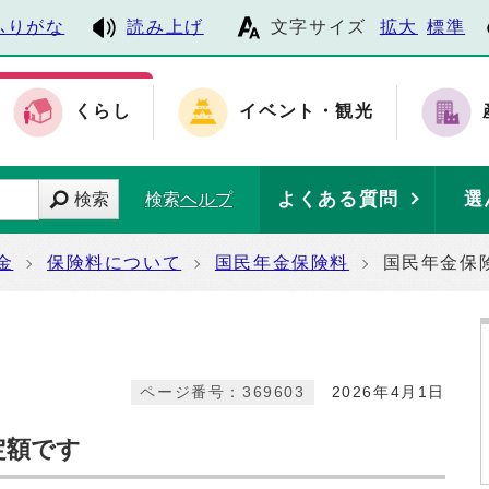
ふりがな
読み上げ
文字サイズ
拡大
標準
くらし
イベント・観光
よくある質問
選
検索
検索ヘルプ
金
保険料について
国民年金保険料
国民年金保
ページ番号：369603
2026年4月1日
定額です