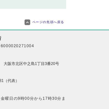
ページの先頭へ戻る
所
000020271004
201 大阪市北区中之島1丁目3番20号
8181（代表）
金曜日の9時00分から17時30分ま