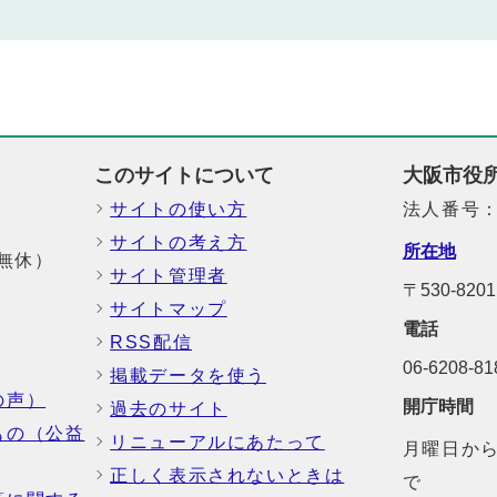
このサイトについて
大阪市役
サイトの使い方
法人番号：6
サイトの考え方
所在地
中無休）
サイト管理者
〒530-8
サイトマップ
電話
RSS配信
06-6208-
掲載データを使う
の声）
開庁時間
過去のサイト
もの（公益
リニューアルにあたって
月曜日から
正しく表示されないときは
で