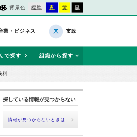
背景色
標準
青
黄
黒
産業・ビジネス
市政
んで探す
組織から探す
険料
探している情報が見つからない
情報が見つからないときは