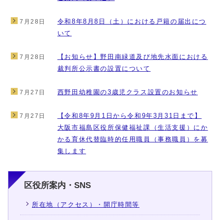
令和8年8月8日（土）における戸籍の届出につ
7月28日
いて
【お知らせ】野田南緑道及び地先水面における
7月28日
裁判所公示書の設置について
西野田幼稚園の3歳児クラス設置のお知らせ
7月27日
【令和8年9月1日から令和9年3月31日まで】
7月27日
大阪市福島区役所保健福祉課（生活支援）にか
かる育休代替臨時的任用職員（事務職員）を募
集します
区役所案内・SNS
所在地（アクセス）・開庁時間等