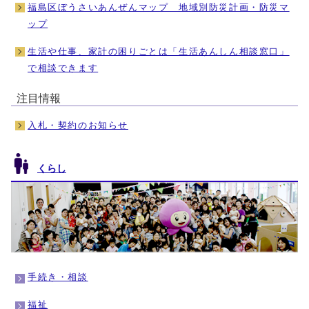
福島区ぼうさいあんぜんマップ 地域別防災計画・防災マ
ップ
生活や仕事、家計の困りごとは「生活あんしん相談窓口」
で相談できます
注目情報
入札・契約のお知らせ
くらし
手続き・相談
福祉