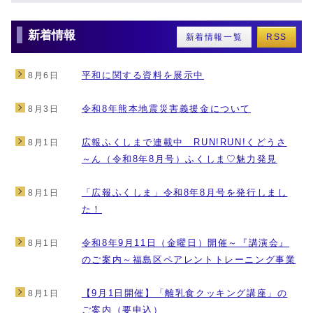
新着情報
新着情報一覧
RSS
平和に関する資料を展示中
8月6日
令和8年熊本地震災害義援金について
8月3日
広報ふくしまで連載中 RUN!RUN!くどうさ
8月1日
～ん（令和8年8月号）ふくしま♡魅力発見
「広報ふくしま」令和8年8月号を発行しまし
8月1日
た！
令和8年9月11日（金曜日）開催～『講演会』
8月1日
のご案内～福島区ペアレントトレーニング事業
【9月1日開催】「離乳食クッキング講座」の
8月1日
ご案内（要申込）