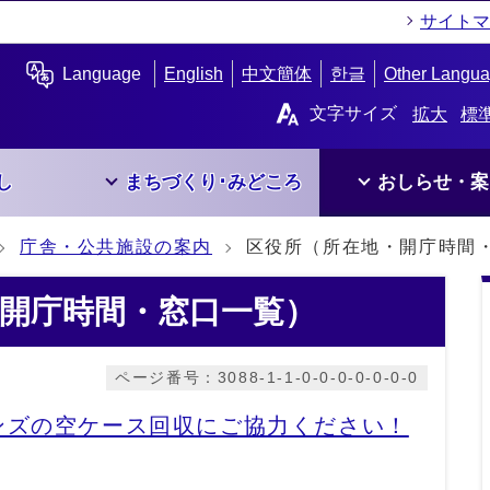
サイトマ
Language
English
中文簡体
한글
Other Langu
文字サイズ
拡大
標
し
まちづくり･みどころ
おしらせ・案
庁舎・公共施設の案内
区役所（所在地・開庁時間
開庁時間・窓口一覧）
ページ番号：3088-1-1-0-0-0-0-0-0-0
ンズの空ケース回収にご協力ください！