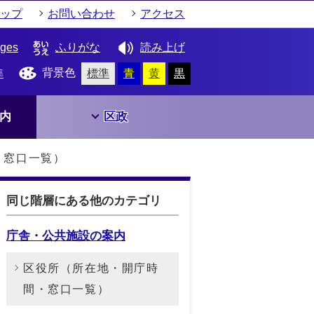
ップ
お問い合わせ
アクセス
ages
ふりがな
読み上げ
背景色
準
標準
青
黄
黒
内
区政
・窓口一覧）
同じ階層にある他のカテゴリ
庁舎・公共施設の案内
区役所（所在地・開庁時
間・窓口一覧）