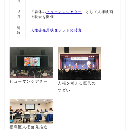
月
3
「春休み
ヒューマンシアター
」として人権映画
月
上映会を開催
随
人権啓発用映像ソフトの貸出
時
ヒューマンシアター
人権を考える区民の
つどい
福島区人権啓発推進