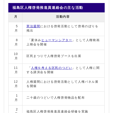
福島区人権啓発推進員連絡会の主な活動
月
活動内容
5
憲法週間
における啓発活動として啓発のぼりを
月
掲出
8
「夏休み
ヒューマンシアター
」として人権映画
月
上映会を開催
10
区民まつりで人権啓発ブースを出展
月
11
「
人権を考える区民のつどい
」として人権に関
月
する講演会を開催
12
人権週間における啓発活動として人権パネル展
月
を開催
1
二十歳のつどいで人権啓発物品を配布
月
2
福島区人権啓発推進員連絡会研修を実施