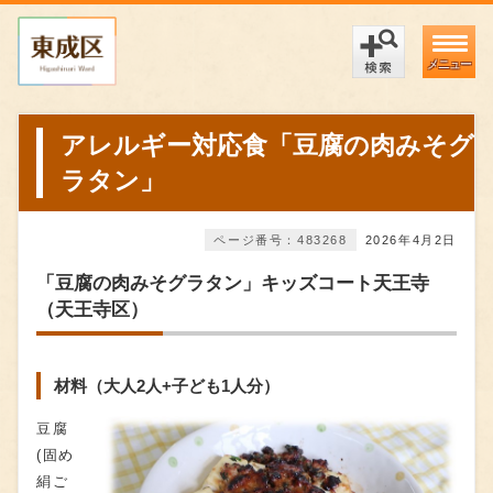
メニュー
アレルギー対応食「豆腐の肉みそグ
ラタン」
ページ番号：483268
2026年4月2日
「豆腐の肉みそグラタン」キッズコート天王寺
（天王寺区）
材料（大人2人+子ども1人分）
豆腐
(固め
絹ご