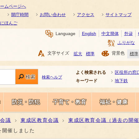
ームページへ
開庁時間
お問い合わせ
アクセス
サイトマップ
にほんご
Language
English
中文簡体
한글
ふりがな
文字サイズ
背景色
拡大
標準
標準
よく検索される
区役所の窓
検索
検索ヘルプ
キーワード
地下鉄
き
防災・防犯
子育て・教育
福祉・健康
種会議
東成区教育会議
東成区教育会議（過去の開
議を開催しました