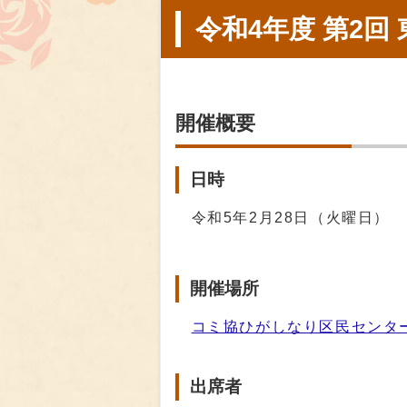
令和4年度 第2
開催概要
日時
令和5年2月28日（火曜日） 1
開催場所
コミ協ひがしなり区民センタ
出席者