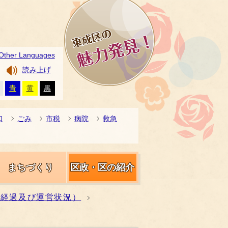
Other Languages
読み上げ
青
黄
黒
口
ごみ
市税
病院
救急
まちづくり
区政・区の紹介
催経過及び運営状況）