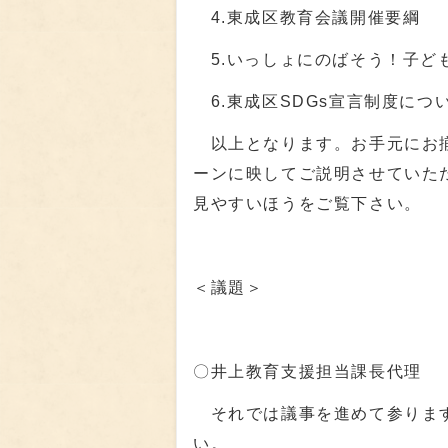
4.東成区教育会議開催要綱
5.いっしょにのばそう！子ど
6.東成区SDGs宣言制度につ
以上となります。お手元にお揃
ーンに映してご説明させていた
見やすいほうをご覧下さい。
＜議題＞
〇井上教育支援担当課長代理
それでは議事を進めて参ります
い。