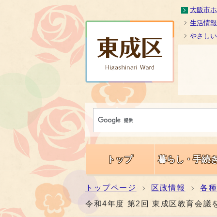
大阪市ホ
生活情報
やさしい
トップ
暮らし・手続
トップページ
区政情報
各
令和4年度 第2回 東成区教育会