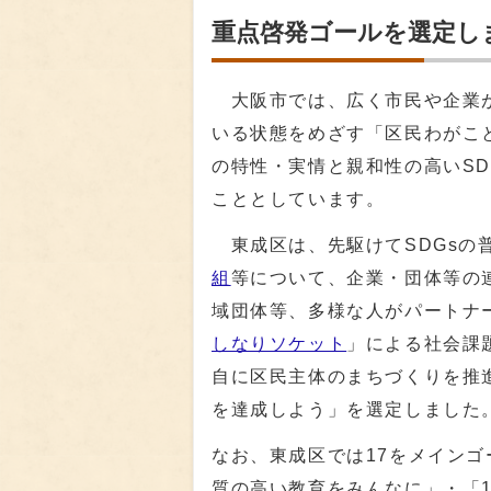
重点啓発ゴールを選定し
大阪市では、広く市民や企業が
いる状態をめざす「区民わがこ
の特性・実情と親和性の高いS
こととしています。
東成区は、先駆けてSDGsの
組
等について、企業・団体等の
域団体等、多様な人がパートナ
しなりソケット
」による社会課
自に区民主体のまちづくりを推
を達成しよう」を選定しました
なお、東成区では17をメインゴ
質の高い教育をみんなに」・「