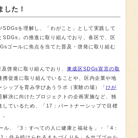
ました！
SDGsを理解し、「わがこと」として実践して
とSDGs」の推進に取り組んでおり、各区で、区
DGsゴールに焦点を当てた普及・啓発に取り組む
普及啓発に取り組んでおり、
東成区SDGs宣言の取
連携促進に取り組んでいることや、区内企業や地
ーシップを育み学びあうラボ（実験の場）「
ひが
題解決に向けたプロジェクトの企画実施など、独
進しているため、「17：パートナーシップで目標
。。
ール、「3：すべての人に健康と福祉を」・「4：
11：住み続けられるまちづくりを」をサブゴール