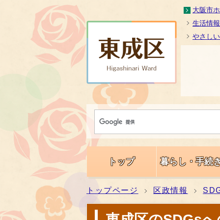
大阪市ホ
生活情報
やさしい
トップ
暮らし・手続
トップページ
区政情報
SD
東成区のSDGs