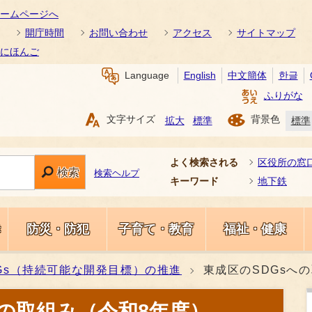
ームページへ
開庁時間
お問い合わせ
アクセス
サイトマップ
にほんご
Language
English
中文簡体
한글
ふりがな
文字サイズ
背景色
拡大
標準
標準
よく検索される
区役所の窓
検索
検索ヘルプ
キーワード
地下鉄
き
防災・防犯
子育て・教育
福祉・健康
Gs（持続可能な開発目標）の推進
東成区のSDGsへ
への取組み（令和8年度）