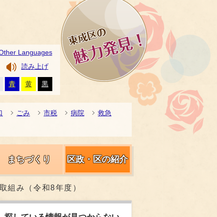
Other Languages
読み上げ
青
黄
黒
口
ごみ
市税
病院
救急
まちづくり
区政・区の紹介
の取組み（令和8年度）