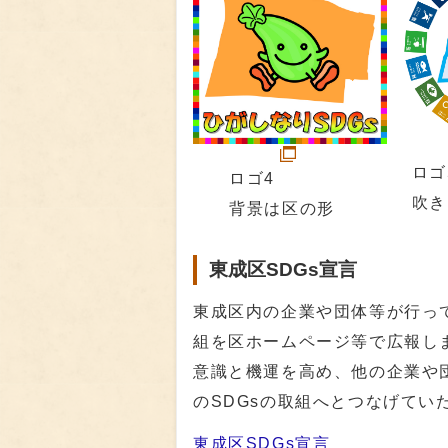
ロゴ
ロゴ4
吹き
背景は区の形
東成区SDGs宣言
東成区内の企業や団体等が行っ
組を区ホームページ等で広報しま
意識と機運を高め、他の企業や
のSDGsの取組へとつなげてい
東成区SDGs宣言