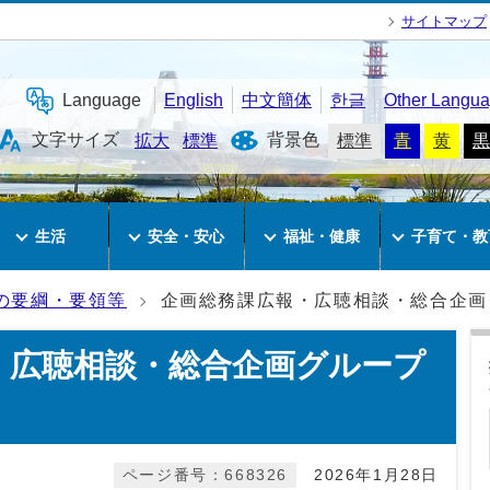
サイトマップ
Language
English
中文簡体
한글
Other Langu
文字サイズ
背景色
拡大
標準
標準
青
黄
黒
生活
安全・安心
福祉・健康
子育て・教
の要綱・要領等
企画総務課広報・広聴相談・総合企画
・広聴相談・総合企画グループ
ページ番号：668326
2026年1月28日