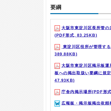
要綱
大阪市東淀川区長所管の
(PDF形式, 83.25KB)
東淀川区役所が管理する庁
389.88KB)
大阪市東淀川区掲示板運
板への掲出取扱い要綱に規定
47.93KB)
庁舎内掲示場所(PDF形式, 
広報板・掲示板掲出依頼様式(