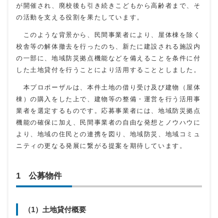
が開催され、廃校後も引き続きこどもから高齢者まで、そ
の活動を支える役割を果たしています。
このような背景から、民間事業者により、屋体棟を除く
校舎等の解体撤去を行ったのち、新たに建設される施設内
の一部に、地域防災拠点機能などを備えることを条件に付
した土地貸付を行うことにより活用することとしました。
本プロポーザルは、本件土地の借り受け及び建物（屋体
棟）の購入をした上で、建物等の整備・運営を行う活用事
業者を選定するものです。応募事業者には、地域防災拠点
機能の確保に加え、民間事業者の自由な発想とノウハウに
より、地域の住民との連携を図り、地域防災、地域コミュ
ニティの更なる発展に繋がる提案を期待しています。
1 公募物件
（1）土地貸付概要