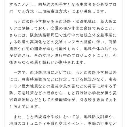
することとし、同契約の相手方となる事業者を公募型プロ
ポーザル方式（二段階審査方式）により募集します。
もと西淡路小学校がある西淡路・淡路地域は、新大阪エ
リアに隣接しており、交通の便が非常に良好であること、
さらには、阪急淡路駅周辺で進行中の連続立体交差事業に
よる鉄道の高架化などの交通インフラの整備に伴い、商業
施設や住宅の開発が進む可能性も高く、地域全体の活性化
が促進され、その立地と進行中のプロジェクトにより、今
後さらなる発展と賑わいが期待されます。
一方で、西淡路地域においては、もと西淡路小学校以外
には、災害時避難所などに指定している施設がなく、南海
トラフ巨大地震などの震災や風水害などの災害に対する予
防、応急対策などの観点から、もと西淡路小学校が担う災
害時避難所などとしての機能確保が、引き続き必須である
と考えています。
また、もと西淡路小学校においては、地域防災訓練や、
地域のコミュニティを育む交流イベント、季節の行事など