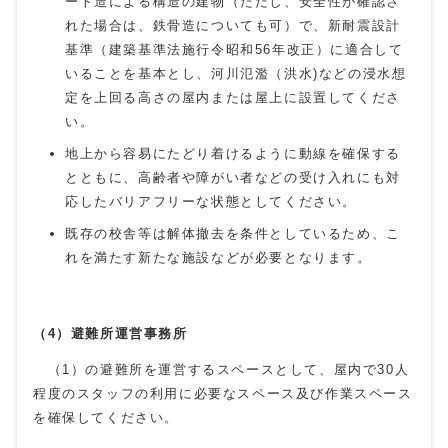
ート造による構造の建物（ただし、安全性が確認さ
れた場合は、鉄骨造についても可）で、新耐震設計
基準（建築基準法施行令昭和
56
年改正）に適合して
いることを基本とし、河川氾濫（洪水
)
などの浸水想
定を上回る高さの屋内または屋上に設置してくださ
い。
地上から容易にたどり着けるように動線を確保する
とともに、高齢者や障がい者などの受け入れにも対
応したバリアフリーな状態としてください。
既存の校舎等は解体撤去を条件としているため、こ
れを満たす新たな施設などが必要となります。
（4）避難所運営事務所
（1）の避難所を運営するスペースとして、屋内で
30
人
程度のスタッフの利用に必要なスペース及び作業スペース
を確保してください。