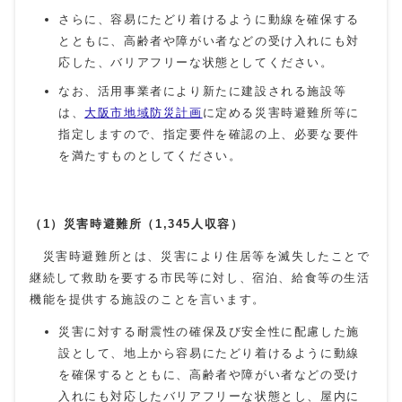
さらに、容易にたどり着けるように動線を確保する
とともに、高齢者や障がい者などの受け入れにも対
応した、バリアフリーな状態としてください。
なお、活用事業者により新たに建設される施設等
は、
大阪市地域防災計画
に定める災害時避難所等に
指定しますので、指定要件を確認の上、必要な要件
を満たすものとしてください。
（1）災害時避難所（1,345人収容）
災害時避難所とは、災害により住居等を滅失したことで
継続して救助を要する市民等に対し、宿泊、給食等の生活
機能を提供する施設のことを言います。
災害に対する耐震性の確保及び安全性に配慮した施
設として、地上から容易にたどり着けるように動線
を確保するとともに、高齢者や障がい者などの受け
入れにも対応したバリアフリーな状態とし、屋内に