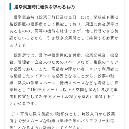
選挙実施時に確保を求めるもの
選挙実施時（投票日前日及び当日）には、閉校後も西淡
路投票区の投票所として機能しており、周辺に集会所等は
あるものの、同等の機能を確保できず、他に代替できる施
設がないことから、引き続き投票所として維持する必要が
あります。
投票所では、受付や投票用紙交付所、投票記載台、投票
箱、管理者・立会人のためのスペースなど、複数のエリア
が必要であり、また、高齢者や障がい者、車いす利用者に
も配慮したレイアウトも必要となることから、投票の動
線、職員の作業スペース、待機スペースなどを考慮し、投
票所として
150
平方メートル以上の空間を屋内に及び従事
者用控室として
20
平方メートル程度を室内に確保するこ
とが必要です。
（1）可能な限り施設の1階部分とし、施設入口から投票
所までがスムーズな動線（車椅子等のバリアフリー対応
等）となるような計画としてください。