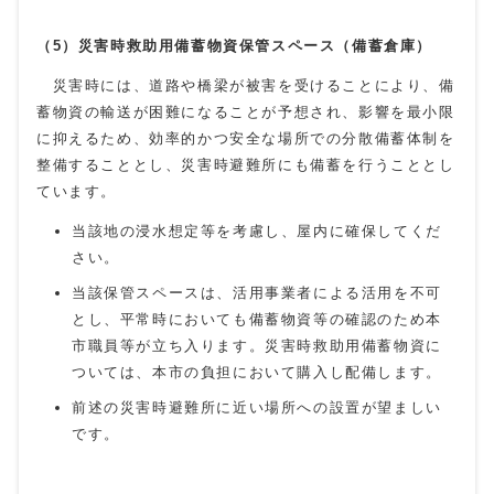
（5）災害時救助用備蓄物資保管スペース（備蓄倉庫）
災害時には、道路や橋梁が被害を受けることにより、備
蓄物資の輸送が困難になることが予想され、影響を最小限
に抑えるため、効率的かつ安全な場所での分散備蓄体制を
整備することとし、災害時避難所にも備蓄を行うこととし
ています。
当該地の浸水想定等を考慮し、屋内に確保してくだ
さい。
当該保管スペースは、活用事業者による活用を不可
とし、平常時においても備蓄物資等の確認のため本
市職員等が立ち入ります。災害時救助用備蓄物資に
ついては、本市の負担において購入し配備します。
前述の災害時避難所に近い場所への設置が望ましい
です。