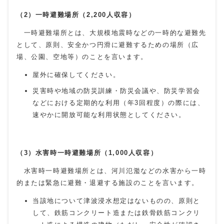
（2）一時避難場所（
2,200
人収容）
一時避難場所とは、大規模地震時などの一時的な避難先
として、原則、安全かつ円滑に避難するための場所（広
場、公園、空地等）のことを言います。
屋外に確保してください。
災害時や地域の防災訓練・防災会議や、防災学習会
などにおける定期的な利用（年3回程度）の際には、
速やかに開放可能な利用状態としてください。
（3）水害時一時避難場所（
1,000
人収容）
水害時一時避難場所とは、河川氾濫などの水害から一時
的または緊急に避難・退避する施設のことを言います。
当該地について津波浸水想定はないものの、原則と
して、鉄筋コンクリート造または鉄骨鉄筋コンクリ