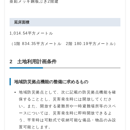
亜鉛メッキ鋼板ぶき2階建
延床面積
1,014.54平方メートル
（1階
834.35
平方メートル 2階
180.19
平方メートル）
2 土地利用計画条件
地域防災拠点機能の整備に求めるもの
地域防災拠点として、次に記載の防災拠点機能を確
保することとし、災害発生時には開放してくださ
い。また、開放する避難所や一時避難場所等のスペ
ースについては、災害発生時に即時開放できるよ
う、平常時は可動式で収納可能な備品・物品のみ設
置可能とします。