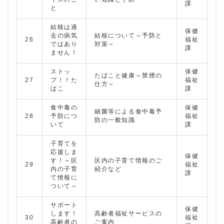
課
と
結核は過
保健
去の病気
結核について～予防と
26
福祉
ではあり
対策～
課
ません！
ストッ
保健
たばこと健康～禁煙の
27
プ！！た
福祉
仕方～
ばこ
課
食中毒の
保健
細菌等による食中毒予
28
予防につ
福祉
防の一般知識
いて
課
子育てを
応援しま
保健
す！～区
区内の子育て情報のご
29
福祉
内の子育
紹介など
課
て情報に
ついて～
サポート
保健
します！
高齢者福祉サービスの
30
福祉
高齢者の
ご案内