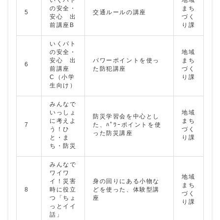
いくパト
地域
の安全・
まち
5
交通ルールの講座
安心 出
づく
前講座B
り課
いくパト
の安全・
地域
安心 出
パワーポイントを使っ
まち
6
前講座
た防犯講座
づく
C（小学
り課
生向け）
みんなで
いっしょ
地域
防災学習会を中心とし
に考えよ
まち
7
た、ﾊﾟﾜｰポイントを使
う！ひ
づく
った防災講座
と・ま
り課
ち・防災
みんなで
ワイワ
地域
イ！災害
身の回りにある小物な
まち
8
時に役立
どを使った、体験型講
づく
つ「ちょ
座
り課
っとイイ
話」