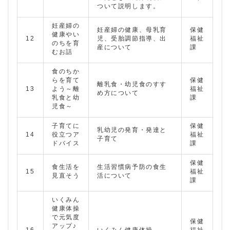
ついて説明します。
妊産婦の
妊産婦の健康、母乳育
保健
健康やい
12
児、受胎調節指導、出
福祉
のちを育
産について
課
むお話
食のちか
らを育て
保健
離乳食・幼児食のすす
13
よう～離
福祉
め方について
乳食と幼
課
児食～
子育てに
保健
乳幼児の発育・発達と
14
役立つア
福祉
子育て
ドバイス
課
保健
食生活を
生活習慣病予防の食生
15
福祉
見直そう
活について
課
いくみん
健康体操
で元気度
保健
アップ♪