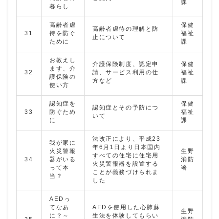
課
暮らし
高齢者虐
保健
高齢者虐待の理解と防
31
待を防ぐ
福祉
止について
ために
課
お教えし
介護保険制度、認定申
保健
ます、介
32
請、サービス利用の仕
福祉
護保険の
方など
課
使い方
認知症を
保健
認知症とその予防につ
33
防ぐため
福祉
いて
に
課
法改正により、平成23
我が家に
年6月1日より日本国内
火災警報
生野
すべての住宅に住宅用
34
器がいる
消防
火災警報器を設置する
って本
署
ことが義務づけられま
当？
した
AEDっ
てなあ
AEDを使用した心肺蘇
生野
に？～
生法を体験してもらい