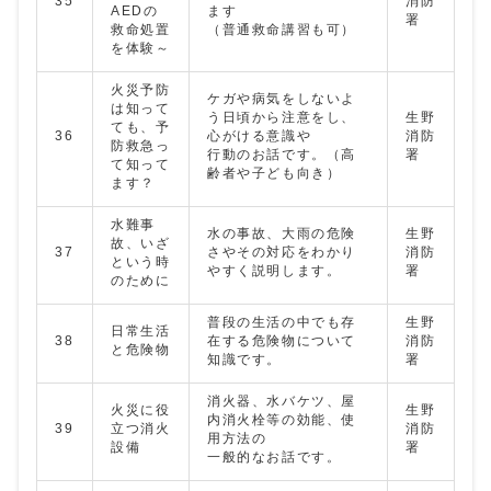
35
消防
AEDの
ます
署
救命処置
（普通救命講習も可）
を体験～
火災予防
ケガや病気をしないよ
は知って
う日頃から注意をし、
生野
ても、予
36
心がける意識や
消防
防救急っ
行動のお話です。（高
署
て知って
齢者や子ども向き）
ます？
水難事
水の事故、大雨の危険
生野
故、いざ
37
さやその対応をわかり
消防
という時
やすく説明します。
署
のために
普段の生活の中でも存
生野
日常生活
38
在する危険物について
消防
と危険物
知識です。
署
消火器、水バケツ、屋
火災に役
生野
内消火栓等の効能、使
39
立つ消火
消防
用方法の
設備
署
一般的なお話です。