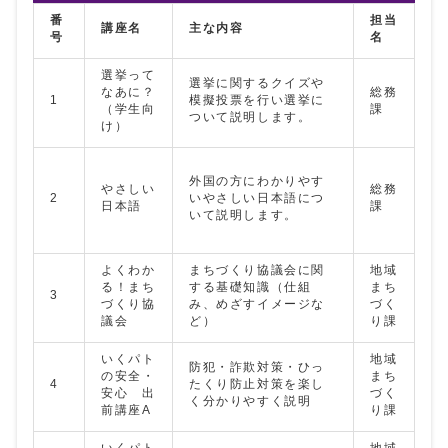
番
担当
講座名
主な内容
号
名
選挙って
選挙に関するクイズや
なあに？
総務
1
模擬投票を行い選挙に
（学生向
課
ついて説明します。
け）
外国の方にわかりやす
やさしい
総務
2
いやさしい日本語につ
日本語
課
いて説明します。
よくわか
まちづくり協議会に関
地域
る！まち
する基礎知識（仕組
まち
3
づくり協
み、めざすイメージな
づく
議会
ど）
り課
いくパト
地域
防犯・詐欺対策・ひっ
の安全・
まち
4
たくり防止対策を楽し
安心 出
づく
く分かりやすく説明
前講座A
り課