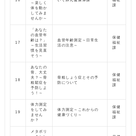
16
いくみん健康体操
福祉
～楽しく
課
体を動か
してみま
せんか～
「あなた
の血管年
保健
齢は？」
血管年齢測定～日常生
17
福祉
～生活習
活の注意～
課
慣を見直
そう～
あなたの
骨、大丈
保健
夫？～骨
骨粗しょう症とその予
18
福祉
粗鬆症を
防について
課
予防しよ
う！～
体力測定
保健
をしてみ
体力測定～これからの
19
福祉
ません
健康づくり～
課
か？
メタボリ