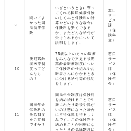
いざというときに守っ
窓口
てくれる国民健康保険
サー
聞いてよ
のしくみと保険料の計
ビス
かった国
算やどのような場合に
9
課
民健康保
保険料を安くできる
（保
険
か、またどんな給付が
険年
受けられるかについて
金）
説明をします。
75歳以上の方々の医療
窓口
後期高齢
をみんなで支える後期
サー
者医療制
高齢者医療制度につい
ビス
10
度ってど
て保険料の仕組みやお
課
んなも
医者さんにかかるとき
（保
の？
に受ける給付等の説明
険年
をします。
金）
国民年金制度は保険料
を納め続けることで生
窓口
国民年金
涯にわたり老後や障が
サー
保険料の
いの状態になった場合
ビス
11
免除制度
に所得保障を得るしく
課
をご存知
みです。この保険料を
（保
ですか？
納めることが困難にな
険年
ったときの免除制度に
金）