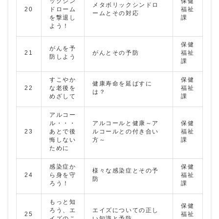
ックシン
保健
メタボリックシンドロ
20
ドローム
福祉
ームとその対応
を撃退し
課
よう！
保健
がんを予
21
がんとその予防
福祉
防しよう
課
すこやか
保健
健康寿命を延ばすに
22
な老後を
福祉
は？
めざして
課
アルコー
ル・・・
アルコールと健康～ア
保健
23
あとで後
ルコールとの付き合い
福祉
悔しない
方～
課
ために
感染症か
保健
様々な感染症とその予
24
ら身を守
福祉
防
ろう！
課
もっと知
保健
ろう、エ
エイズについての正し
25
福祉
イズのこ
い知識と予防