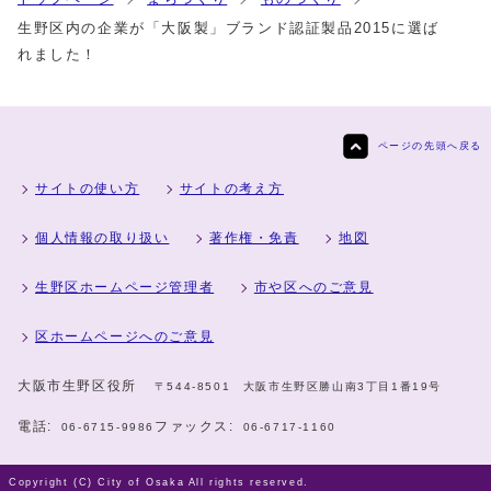
生野区内の企業が「大阪製」ブランド認証製品2015に選ば
れました！
ページの先頭へ戻る
サイトの使い方
サイトの考え方
個人情報の取り扱い
著作権・免責
地図
生野区ホームページ管理者
市や区へのご意見
区ホームページへのご意見
大阪市生野区役所
〒544-8501 大阪市生野区勝山南3丁目1番19号
電話:
ファックス:
06-6715-9986
06-6717-1160
Copyright (C) City of Osaka All rights reserved.