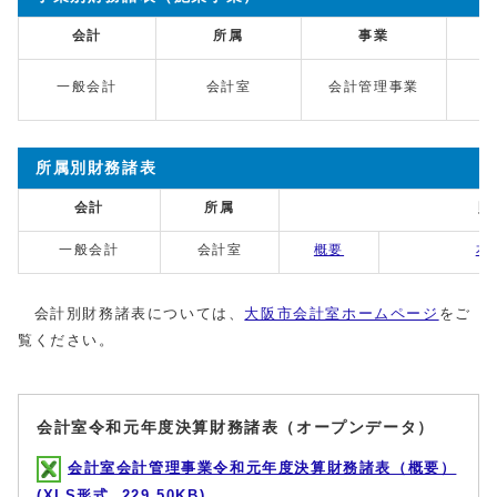
会計
所属
事業
一般会計
会計室
会計管理事業
所属別財務諸表
会計
所属
財
一般会計
会計室
概要
本
会計別財務諸表については、
大阪市会計室ホームページ
をご
覧ください。
会計室令和元年度決算財務諸表（オープンデータ）
会計室会計管理事業令和元年度決算財務諸表（概要）
(XLS形式, 229.50KB)