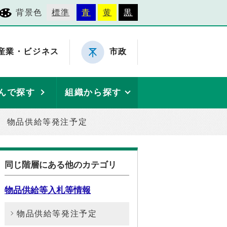
背景色
標準
青
黄
黒
産業・ビジネス
市政
んで探す
組織から探す
物品供給等発注予定
同じ階層にある他のカテゴリ
物品供給等入札等情報
物品供給等発注予定