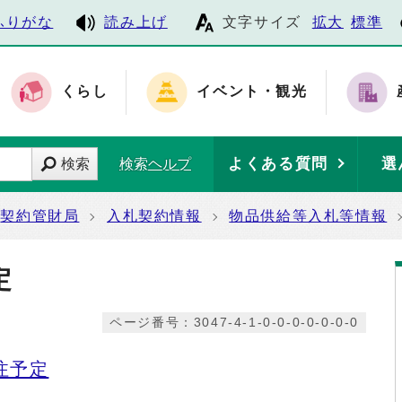
ふりがな
読み上げ
文字サイズ
拡大
標準
くらし
イベント・観光
よくある質問
選
検索
検索ヘルプ
契約管財局
入札契約情報
物品供給等入札等情報
定
ページ番号：3047-4-1-0-0-0-0-0-0-0
注予定