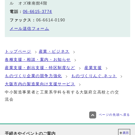
ル オズ棟南館4階
電話：
06-6615-3774
ファックス：
06-6614-0190
メール送信フォーム
トップページ
産業・ビジネス
各種支援・相談・案内・お知らせ
産業支援・創出支援・特区制度など
産業支援
ものづくり企業の競争力強化
ものづくりんぐ.ネット
大阪市内の製造業向け支援サービス
中小製造事業者と工業系学科を有する大阪府立高校との交
流会
ページの先頭へ戻る
手続きやイベントのご案内
表示