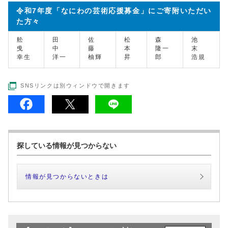
令和7年度「なにわの芸術応援募金」にご寄附いただい
た方々
舩
田
佐
松
森
池
曵
中
藤
本
隆一
末
幸生
洋一
柚輝
昇
郎
浩規
SNSリンクは別ウィンドウで開きます
探している情報が見つからない
情報が見つからないときは