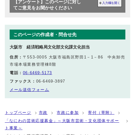
【アンケート】このページに対し
入力欄を開く
てご意見をお聞かせください
このページの作成者・問合せ先
大阪市 経済戦略局文化部文化課文化担当
住所：
〒553-0005 大阪市福島区野田1－1－86 中央卸売
市場本場業務管理棟8階
電話：
06-6469-5173
ファックス：
06-6469-3897
メール送信フォーム
トップページ
市政
市政に参加
寄付（寄附）
「なにわの芸術応援募金」～大阪市芸術・文化団体サポー
ト事業～