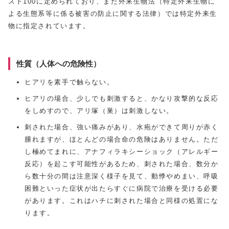
スト100に定められており、また外来生物法（特定外来生物に
よる生態系等に係る被害の防止に関する法律）では特定外来生
物に指定されています。
性質（人体への危険性）
ヒアリを素手で触らない。
ヒアリの場合、少しでも刺激すると、かなり攻撃的な反応
をしめすので、アリ塚（巣）は刺激しない。
刺された場合、強い痛みがあり、水疱ができて周りが赤く
腫れますが、ほとんどの場合命の危険はありません。ただ
し極めてまれに、アナフィラキシーショック（アレルギー
反応）を起こす可能性があるため、刺された場合、数分か
ら数十分の間は注意深く様子を見て、動悸やめまい、呼吸
困難といった症状が出たらすぐに病院で治療を受ける必要
があります。これはハチに刺された場合と同様の処置にな
ります。