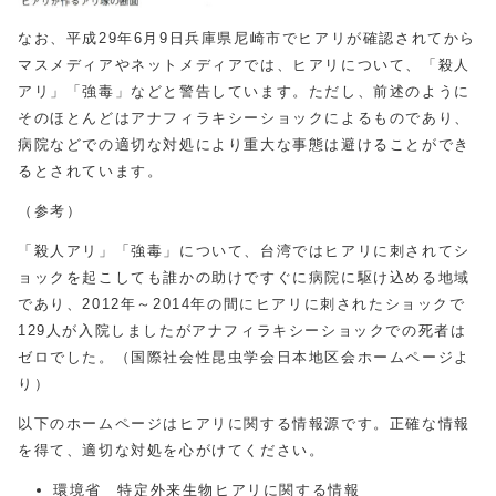
なお、平成29年6月9日兵庫県尼崎市でヒアリが確認されてから
マスメディアやネットメディアでは、ヒアリについて、「殺人
アリ」「強毒」などと警告しています。ただし、前述のように
そのほとんどはアナフィラキシーショックによるものであり、
病院などでの適切な対処により重大な事態は避けることができ
るとされています。
（参考）
「殺人アリ」「強毒」について、台湾ではヒアリに刺されてシ
ョックを起こしても誰かの助けですぐに病院に駆け込める地域
であり、2012年～2014年の間にヒアリに刺されたショックで
129人が入院しましたがアナフィラキシーショックでの死者は
ゼロでした。（国際社会性昆虫学会日本地区会ホームページよ
り）
以下のホームページはヒアリに関する情報源です。正確な情報
を得て、適切な対処を心がけてください。
環境省 特定外来生物ヒアリに関する情報