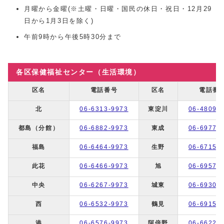
月曜から金曜(※土曜・日曜・国民の休日・祝日・12月29
日から1月3日を除く)
午前9時から午後5時30分まで
各区保健福祉センター（生活環境）
区名
電話番号
区名
電話番
北
06-6313-9973
東淀川
06-4809-
都島（分館）
06-6882-9973
東成
06-6977-
福島
06-6464-9973
生野
06-6715-
此花
06-6466-9973
旭
06-6957-
中央
06-6267-9973
城東
06-6930-
西
06-6532-9973
鶴見
06-6915-
港
06-6576-9973
阿倍野
06-6622-