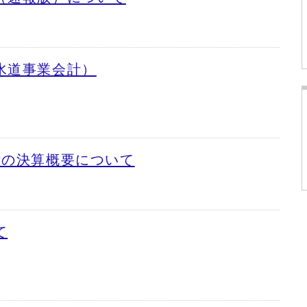
水道事業会計）
計の決算概要について
て