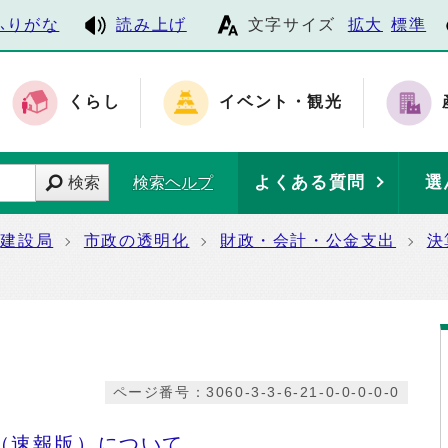
ふりがな
読み上げ
文字サイズ
拡大
標準
くらし
イベント・観光
よくある質問
選
検索
検索ヘルプ
建設局
市政の透明化
財政・会計・公金支出
決
ページ番号：3060-3-3-6-21-0-0-0-0-0
（速報版）について