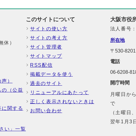
このサイトについて
大阪市役
サイトの使い方
法人番号：6
サイトの考え方
所在地
中無休）
サイト管理者
〒530-82
サイトマップ
電話
RSS配信
06-6208-
掲載データを使う
の声）
開庁時間
過去のサイト
もの（公益
リニューアルにあたって
月曜日から
正しく表示されないときは
で
等に関する
お問い合わせ
（土曜日、
翌年1月3
さい」一覧