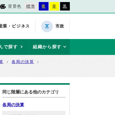
背景色
標準
青
黄
黒
産業・ビジネス
市政
んで探す
組織から探す
算
各局の決算
同じ階層にある他のカテゴリ
各局の決算