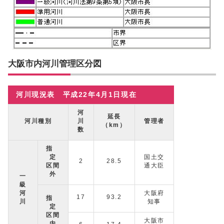
大阪市内河川管理区分図
河川現況表 平成22年4月1日現在
河
延長
河川種別
川
管理者
（km）
数
指
定
国土交
2
28.5
区間
通大臣
外
一
級
河
大阪府
17
93.2
指
川
知事
定
区間
大阪市
内