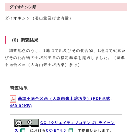
ダイオキシン類
ダイオキシン（溶出量及び含有量）
（6）調査結果
調査地点のうち、1地点で鉛及びその化合物、1地点で砒素及
びその化合物の土壌溶出量の指定基準を超過しました。（基準
不適合区画（人為由来土壌汚染）参照）
調査結果
基準不適合区画（人為由来土壌汚染）(PDF形式,
460.02KB)
CC（クリエイティブコモンズ）ライセン
ス
における
CC-BY4.0
で提供いたします。