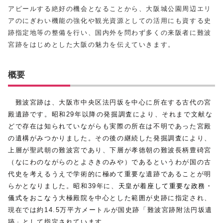
アピールする絶好の機会となることから、大阪城公園周辺エリ
アのにぎわい機能の強化や観光資源としての活用にも資する史
跡指定地等の整備を行い、国内外を問わず多くの来阪者に難波
宮跡をはじめとした大阪の魅力を伝えていきます。
概要
難波宮跡は、大阪市中央区法円坂を中心に所在する古代の宮
殿遺跡です。昭和29年以降の発掘調査により、それまで文献な
どで存在は知られていながらも実際の所在は不明であった宮殿
の遺構がみつかりました。その後の継続した発掘調査により、
上層が聖武朝の難波宮であり、下層が孝徳朝の難波長柄豊碕宮
（なにわのながらのとよさきのみや）であるというわが国の古
代史を考えるうえで学術的に極めて重要な遺跡であることが明
らかとなりました。昭和39年に、
天皇が着座して重要な政務・
儀式をおこなう
大極殿院を中心とした範囲が史跡に指定され、
現在では約14.5万平方メートルが国史跡「難波宮跡附法円坂遺
跡」として指定されています。