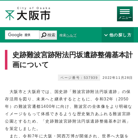
メニュー
検索
他の探し方
検索ヘルプ
史跡難波宮跡附法円坂遺跡整備基本計
画について
ページ番号：537939
2022年11月28日
大阪市と大阪府では、国史跡「難波宮跡附法円坂遺跡」の保
存活用を図り、未来へと継承するとともに、令和32年（2050
年）の難波宮遷都1400年に向け、難波宮の全体像をより明確な
イメージをもって体感できるような歴史魅力あふれる難波宮跡
公園とするため、「史跡難波宮跡附法円坂遺跡整備基本計画」
を策定しました。
また、令和7年に大阪・関西万博が開催され、世界へ大阪を