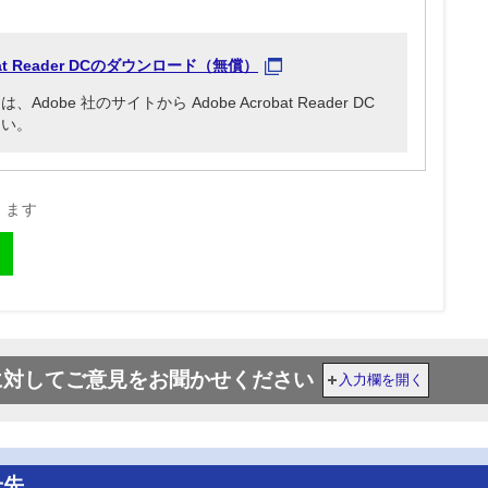
obat Reader DCのダウンロード（無償）
be 社のサイトから Adobe Acrobat Reader DC
さい。
きます
に対してご意見をお聞かせください
入力欄を開く
せ先