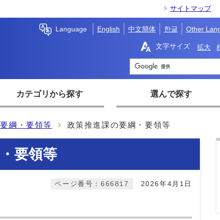
サイトマップ
Language
English
中文簡体
한글
Other Lan
文字サイズ
拡大
カテゴリから探す
選んで探す
要綱・要領等
政策推進課の要綱・要領等
・要領等
ページ番号：666817
2026年4月1日