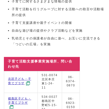
子育てに関するさまざまな情報の提供
子育て活動を行うグループに対する活動への助言や活動場
所の提供
子育て支援講座や親子イベントの開催
自由な遊び場の提供やクラブ活動などを実施
乳幼児とその保護者が自由に遊べ、お互いに交流できる
「つどいの広場」を実施
子育て活動支援事業実施場所、問い合
わせ先
531-0074
06-
北区子ども・子
北区本庄
6374-
育てプラザ
東1-24-
0870
11
534-0027
都島区子ども・
06-
都島区中
子育てプラザ
6923-
野町5-15-
0150