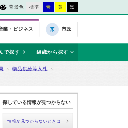
背景色
標準
青
黄
黒
産業・ビジネス
市政
んで探す
組織から探す
局
物品供給等入札
探している情報が見つからない
情報が見つからないときは