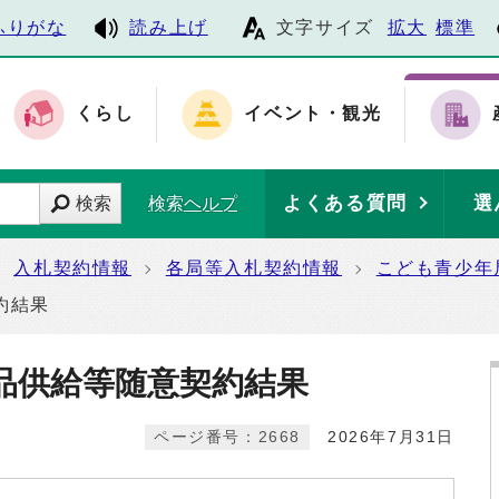
ふりがな
読み上げ
文字サイズ
拡大
標準
くらし
イベント・観光
よくある質問
選
検索
検索ヘルプ
入札契約情報
各局等入札契約情報
こども青少年
約結果
品供給等随意契約結果
ページ番号：2668
2026年7月31日