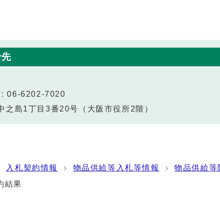
せ先
 06-6202-7020
北区中之島1丁目3番20号（大阪市役所2階）
入札契約情報
物品供給等入札等情報
物品供給等
約結果