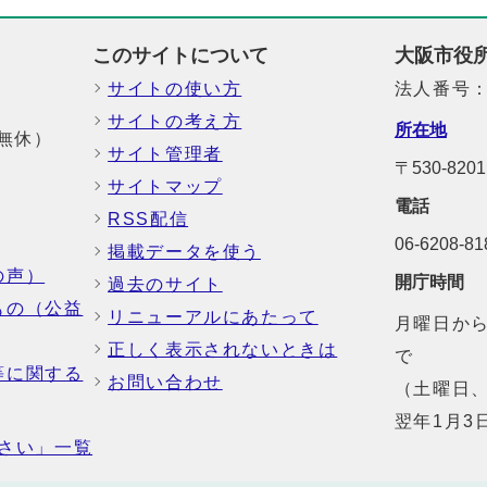
このサイトについて
大阪市役
サイトの使い方
法人番号：6
サイトの考え方
所在地
中無休）
サイト管理者
〒530-8
サイトマップ
電話
RSS配信
06-6208-
掲載データを使う
の声）
開庁時間
過去のサイト
もの（公益
リニューアルにあたって
月曜日から
正しく表示されないときは
で
等に関する
お問い合わせ
（土曜日、
翌年1月3
さい」一覧